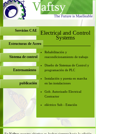
Servicios CAE
Electrical and Control
Systems
Estructuras de Acero
Rehabilitación y
Sistema de control
reacondicionamiento de trabajo
Diseño de Sistemas de Control y
Entrenamiento
programación de PLC
Instalación y puesta en marcha
publicación
en las instalaciones
Gob. Autorizado Electrical
Contractor
eléctrico Sub -
Estación