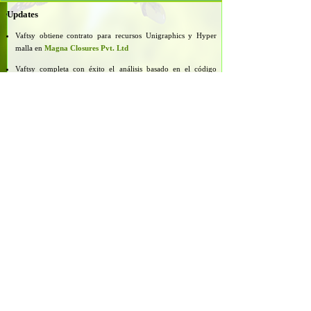
Updates
Vaftsy obtiene contrato para recursos Unigraphics y Hyper
malla en
Magna Closures Pvt. Ltd
Vaftsy completa con éxito el análisis basado en el código
ASME para
Sequoia Global
Remodelación eléctrica y la finalización de adaptación
para la
India occidental Forja
Diseño e Inspección hacen para Estructuras de Acero en
Ford
India Plant
Robot pedestal y Análisis Pinza Robot completados para
KUKA Robotics
Ltd.
Recursos @ Vaftsy
ANSYS Hyper mesh STAAD
AUTO -
CAD WIN CC, SIMATIC
Vaftsy
El futuro es Maelleable